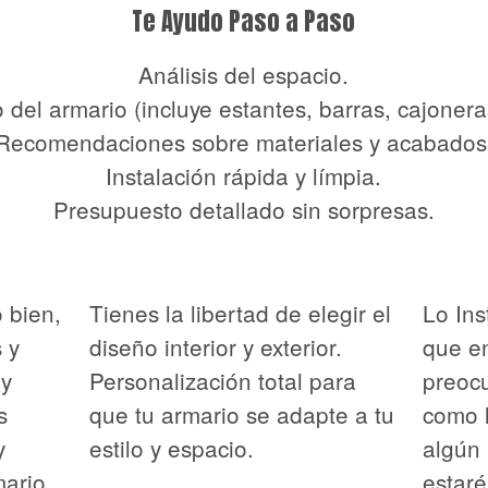
Te Ayudo Paso a Paso
Análisis del espacio.
 del armario (incluye estantes, barras, cajoneras
Recomendaciones sobre materiales y acabados
Instalación rápida y límpia.
Presupuesto detallado sin sorpresas.
o bien,
Tienes la libertad de elegir el
Lo Ins
 y
diseño interior y exterior.
que en
 y
Personalización total para
preoc
s
que tu armario se adapte a tu
como l
y
estilo y espacio.
algún 
mario
estar