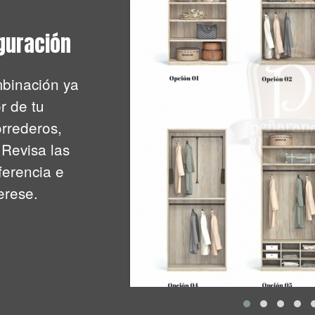
guración
binación ya
r de tu
orrederos,
 Revisa las
ferencia e
erese.