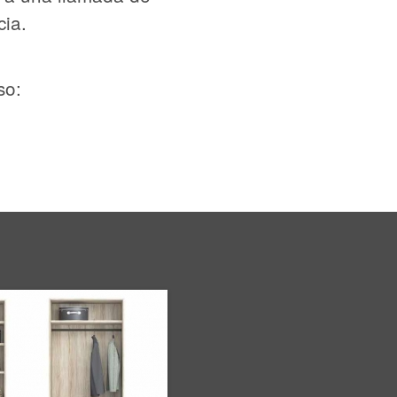
cia.
so: