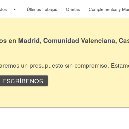
arrow_drop_down
ctos
Últimos trabajos
Ofertas
Complementos y Man
 en Madrid, Comunidad Valenciana, Cas
itaremos un presupuesto sin compromiso. Estam
ESCRÍBENOS