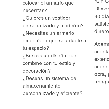
“Sin C
colocar el armario que
Riesgo
necesitas?
30 dí
¿Quieres un vestidor
satisf
personalizado y moderno?
dinero
¿Necesitas un armario
empotrado que se adapte a
Ademá
tu espacio?
cuent
¿Buscas un diseño que
exten
combine con tu estilo y
cubre
decoración?
obra, 
¿Deseas un sistema de
tranqu
almacenamiento
personalizado y eficiente?