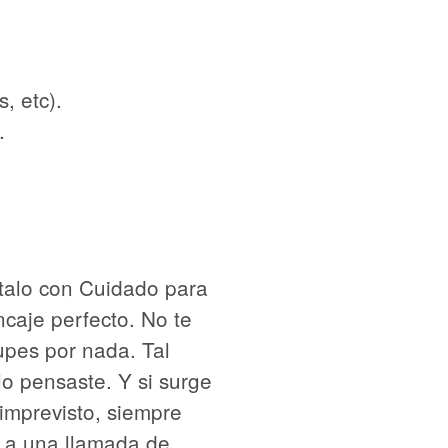
, etc).
.
talo con Cuidado para
caje perfecto. No te
upes por nada. Tal
o pensaste. Y si surge
imprevisto, siempre
é a una llamada de