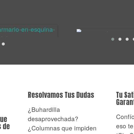
Resolvamos Tus Dudas
Tu Sat
Garan
¿Buhardilla
Confío
desaprovechada?
que
eso te
s de
¿Columnas que impiden