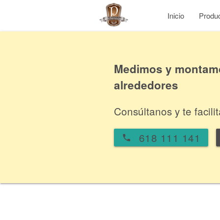
Inicio
Produ
Medimos y montamos
alrededores
Consúltanos y te facil
618 111 141
local_phone