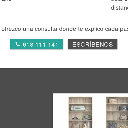
distan
 ofrezco una consulta donde te explico cada pa
618 111 141
ESCRÍBENOS
local_phone