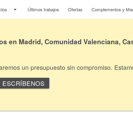
arrow_drop_down
ctos
Últimos trabajos
Ofertas
Complementos y Man
 en Madrid, Comunidad Valenciana, Cas
itaremos un presupuesto sin compromiso. Estam
ESCRÍBENOS