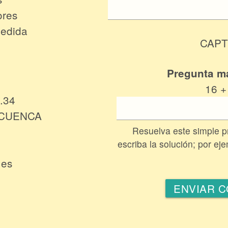
ores
Medida
CAP
Pregunta m
16 +
.34
. CUENCA
Resuelva este simple 
escriba la solución; por ej
.es