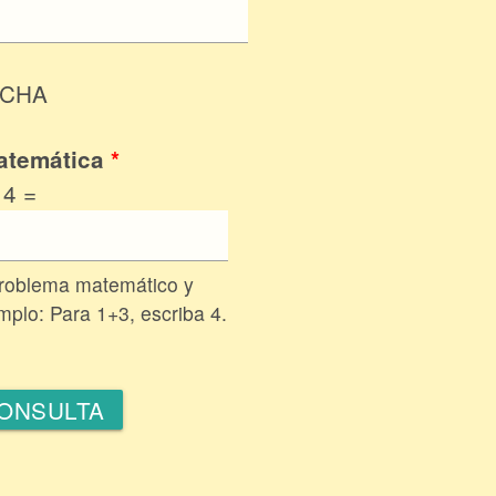
TCHA
atemática
*
 4 =
problema matemático y
emplo: Para 1+3, escriba 4.