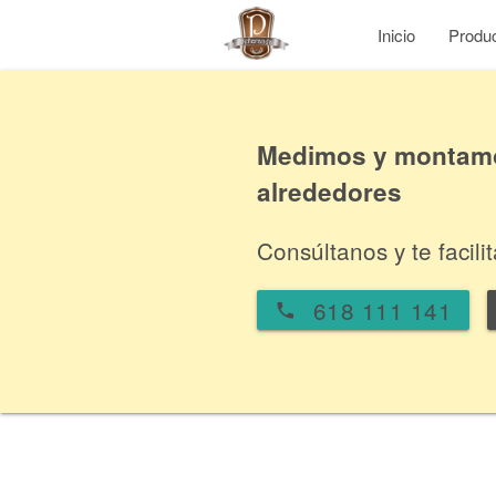
Inicio
Produ
Medimos y montamos
alrededores
Consúltanos y te facil
618 111 141
local_phone