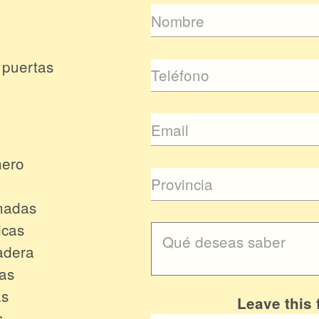
 puertas
nero
nadas
icas
adera
cas
as
Leave this 
s