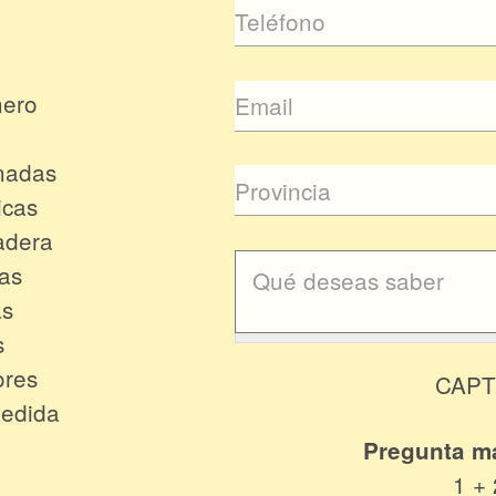
nero
nadas
icas
adera
cas
as
s
ores
CAP
Medida
Pregunta m
1 + 