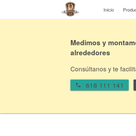
Inicio
Produ
Medimos y montamos
alrededores
Consúltanos y te facil
618 111 141
local_phone