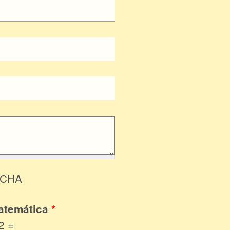
TCHA
atemática
*
2 =