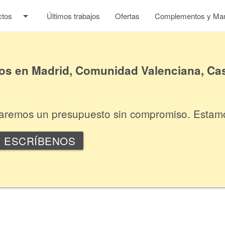
arrow_drop_down
ctos
Últimos trabajos
Ofertas
Complementos y Man
 en Madrid, Comunidad Valenciana, Cas
itaremos un presupuesto sin compromiso. Estam
ESCRÍBENOS