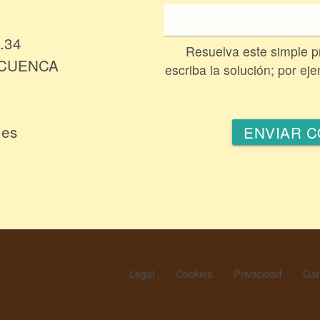
.34
Resuelva este simple 
. CUENCA
escriba la solución; por ej
.es
Legal
Cookies
Privacidad
Gar