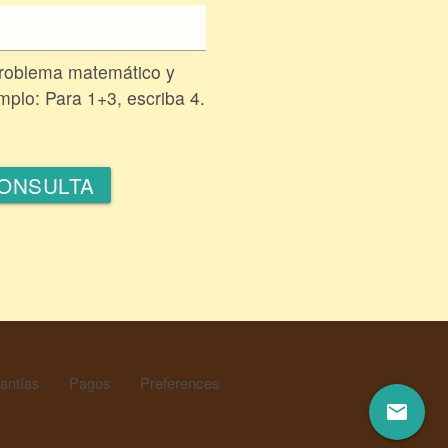
problema matemático y
emplo: Para 1+3, escriba 4.
antías
Pagos
Preferences
email