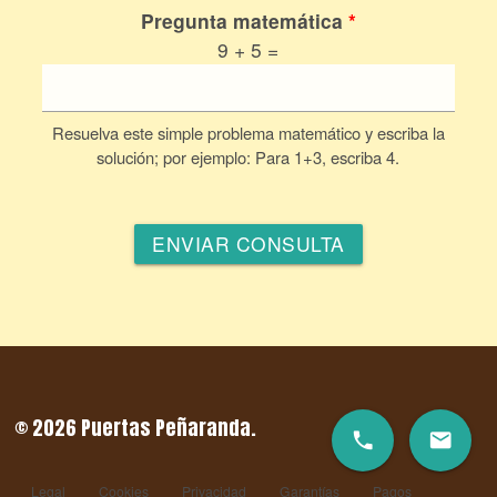
Pregunta matemática
*
9 + 5 =
Resuelva este simple problema matemático y escriba la
solución; por ejemplo: Para 1+3, escriba 4.
© 2026 Puertas Peñaranda.
local_phone
email
Legal
Cookies
Privacidad
Garantías
Pagos