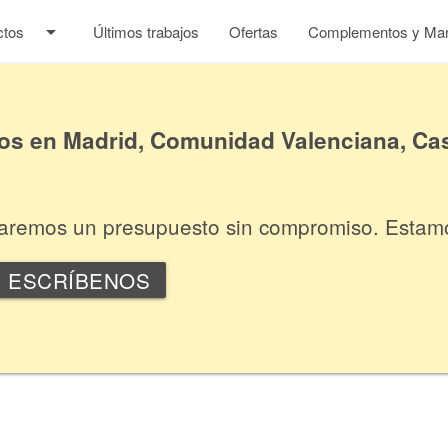
arrow_drop_down
ctos
Últimos trabajos
Ofertas
Complementos y Man
 en Madrid, Comunidad Valenciana, Cas
itaremos un presupuesto sin compromiso. Estam
ESCRÍBENOS