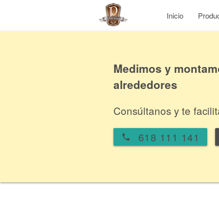
Inicio
Produ
Medimos y montamos
alrededores
Consúltanos y te facil
618 111 141
local_phone