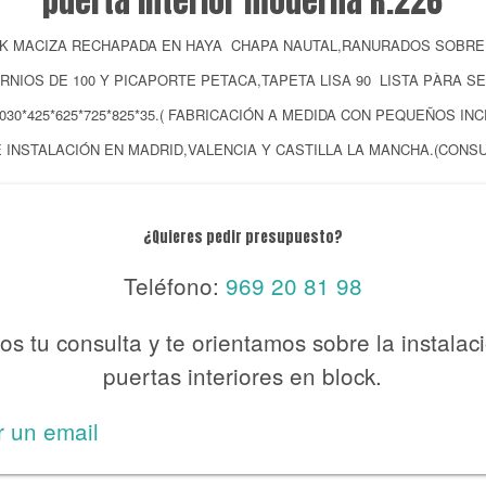
puerta interior moderna R.226
CK MACIZA RECHAPADA EN HAYA CHAPA NAUTAL,RANURADOS SOBRE
ERNIOS DE 100 Y PICAPORTE PETACA,TAPETA LISA 90 LISTA PÀRA SE
030*425*625*725*825*35.( FABRICACIÓN A MEDIDA CON PEQUEÑOS I
E INSTALACIÓN EN MADRID,VALENCIA Y CASTILLA LA MANCHA.(CONS
¿Quieres pedir presupuesto?
Teléfono:
969 20 81 98
s tu consulta y te orientamos sobre la instalac
puertas interiores en block.
r un email