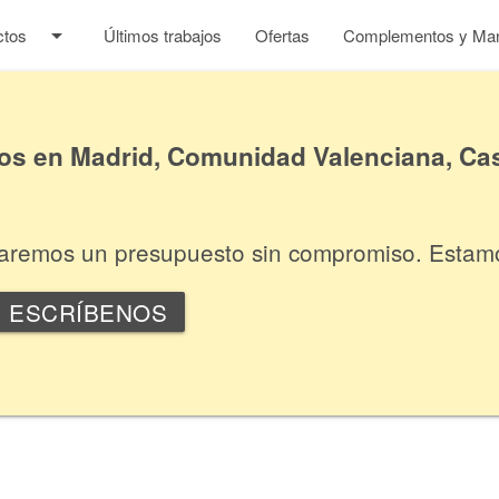
arrow_drop_down
ctos
Últimos trabajos
Ofertas
Complementos y Man
 en Madrid, Comunidad Valenciana, Cas
itaremos un presupuesto sin compromiso. Estam
ESCRÍBENOS