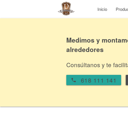
Inicio
Produ
Medimos y montamos
alrededores
Consúltanos y te facil
618 111 141
local_phone