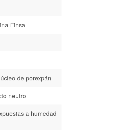
ina Finsa
 núcleo de porexpán
to neutro
s expuestas a humedad