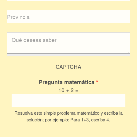
CAPTCHA
Pregunta matemática
*
10 + 2 =
Resuelva este simple problema matemático y escriba la
solución; por ejemplo: Para 1+3, escriba 4.