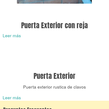
Puerta Exterior con reja
Leer más
Puerta Exterior
Puerta exterior rustica de clavos
Leer más