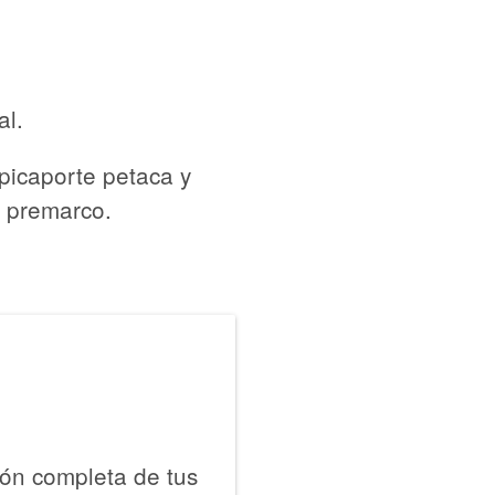
al.
,picaporte petaca y
l premarco.
ión completa de tus