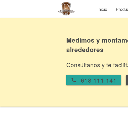
Inicio
Produ
Medimos y montamos
alrededores
Consúltanos y te facil
618 111 141
local_phone