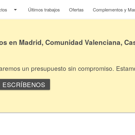
arrow_drop_down
ctos
Últimos trabajos
Ofertas
Complementos y Man
 en Madrid, Comunidad Valenciana, Cas
itaremos un presupuesto sin compromiso. Estam
ESCRÍBENOS