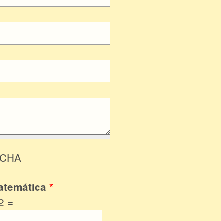
TCHA
atemática
*
2 =