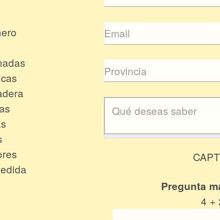
nero
nadas
icas
adera
cas
as
s
ores
CAP
Medida
Pregunta m
4 + 