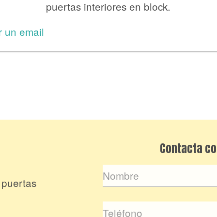
puertas interiores en block.
r un email
Contacta co
 puertas