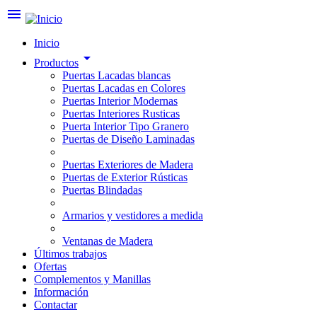
menu
Inicio
arrow_drop_down
Productos
Puertas Lacadas blancas
Puertas Lacadas en Colores
Puertas Interior Modernas
Puertas Interiores Rusticas
Puerta Interior Tipo Granero
Puertas de Diseño Laminadas
Puertas Exteriores de Madera
Puertas de Exterior Rústicas
Puertas Blindadas
Armarios y vestidores a medida
Ventanas de Madera
Últimos trabajos
Ofertas
Complementos y Manillas
Información
Contactar