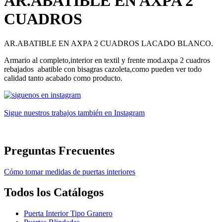
AR.ABATIBLE EN AXPA 2
CUADROS
AR.ABATIBLE EN AXPA 2 CUADROS LACADO BLANCO.
Armario al completo,interior en textil y frente mod.axpa 2 cuadros
rebajados abatible con bisagras cazoleta,como pueden ver todo
calidad tanto acabado como producto.
Sigue nuestros trabajos también en Instagram
Preguntas Frecuentes
Cómo tomar medidas de puertas interiores
Todos los Catálogos
Puerta Interior Tipo Granero