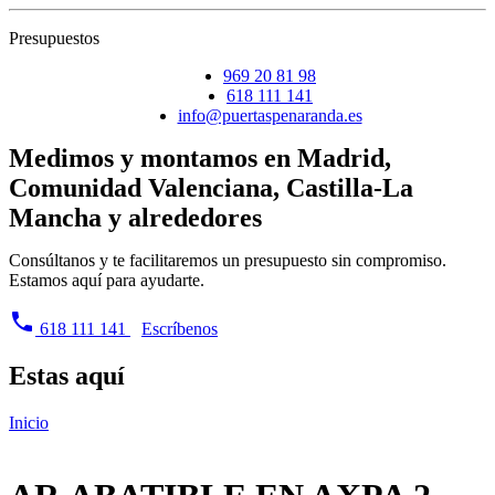
Presupuestos
969 20 81 98
618 111 141
info@puertaspenaranda.es
Medimos y montamos en Madrid,
Comunidad Valenciana, Castilla-La
Mancha y alrededores
Consúltanos y te facilitaremos un presupuesto sin compromiso.
Estamos aquí para ayudarte.
local_phone
618 111 141
Escríbenos
Estas aquí
Inicio